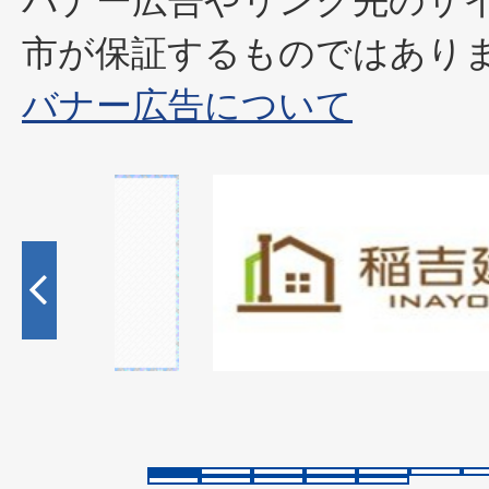
市が保証するものではあり
バナー広告について
1
枚
目
の
ス
ラ