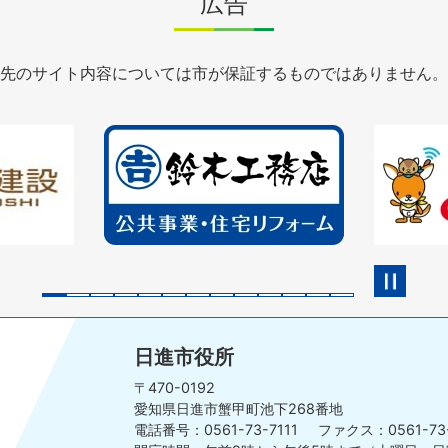
広告
先のサイト内容については市が保証するものではありません。
2
3
枚
枚
目
目
の
の
ス
ス
ラ
ラ
イ
イ
ド
ド
日進市役所
〒470-0192
愛知県日進市蟹甲町池下268番地
電話番号：0561-73-7111
ファクス：0561-73