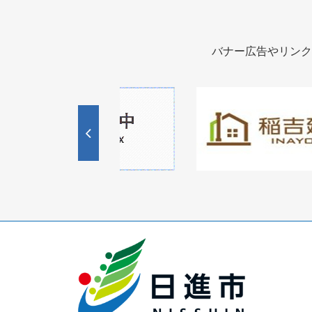
バナー広告やリンク
1
1
3
枚
枚
目
目
の
の
ス
ス
ラ
ラ
イ
イ
ド
ド