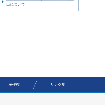
出について
著作権
リンク集