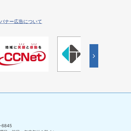
バナー広告について
4
枚
目
の
ス
ラ
イ
ド
-6845