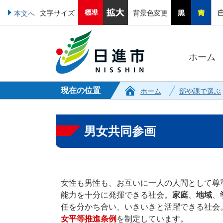
文字サイズ
背景色変更
本文へ
ホーム
現在の位置
ホーム
部や課で選ぶ
男女共同参画
女性も男性も、お互いに一人の人間として尊
能力を十分に発揮できる社会。
家庭
、
地域
、
任を分かち合い、いきいきと活躍できる社会
女平等推進条例
を制定しています。