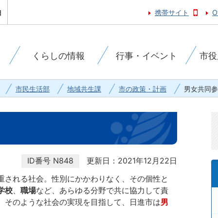
携帯サイト
O
くらしの情報
行事・イベント
市役
市民生活部
地域共生課
市の政策・計画
男女共同参
ID番号
N848
更新日：2021年12月22日
重される社会。性別にかかわりなく、その個性と
学校
、
職場
など、あらゆる分野で共に協力して責
。そのような社会の実現を目指して、日進市は
男