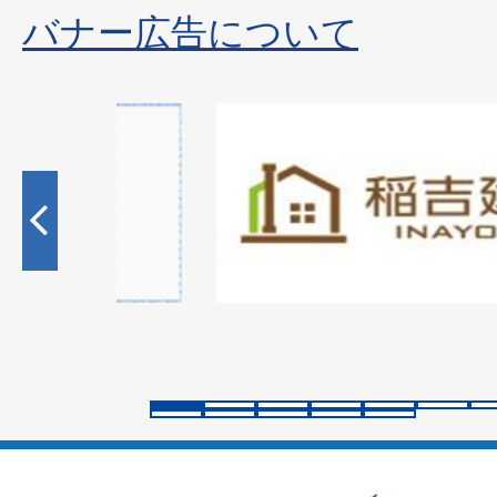
バナー広告について
2
枚
目
の
ス
ラ
イ