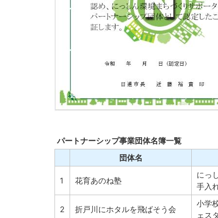
パートナーシップ事業団体名簿一覧
団体名
にっ
1
花育あのね塾
手入
小学
2
折戸川にホタルを飛ばそう会
ェス