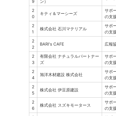
9
ン）
2
サポ
キティ＆マーシーズ
0
の支
2
サポ
株式会社 石川マテリアル
1
の支
2
BARI's CAFE
広報
2
2
有限会社 ナチュラルパートナー
サポ
3
ズ
の支
2
サポ
旭洋木材建設 株式会社
4
の支
2
サポ
株式会社 伊豆原建設
5
の支
2
サポ
株式会社 スズキモータース
6
の支