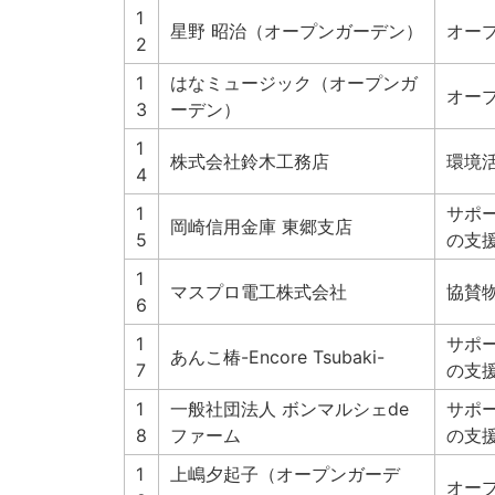
1
星野 昭治（オープンガーデン）
オー
2
1
はなミュージック（オープンガ
オー
3
ーデン）
1
株式会社鈴木工務店
環境
4
1
サポ
岡崎信用金庫 東郷支店
5
の支
1
マスプロ電工株式会社
協賛
6
1
サポ
あんこ椿-
Encore Tsubaki
-
7
の支
1
一般社団法人 ボンマルシェde
サポ
8
ファーム
の支
1
上嶋夕起子（オープンガーデ
オー