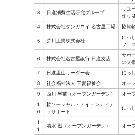
リユ
3
日進消費生活研究グループ
作り
4
株式会社タンガロイ 名古屋工場
協賛
にっ
5
荒川工業株式会社
フェ
サポ
6
株式会社名古屋銀行 日進支店
の支
7
日進里山リーダー会
にっ
8
社会福祉法人 三愛福祉会
オー
9
西川 早苗（オープンガーデン）
オー
1
椿ソーシャル・アイデンティテ
にっ
0
ィサポート
1
清水 烈（オープンガーデン）
オー
1