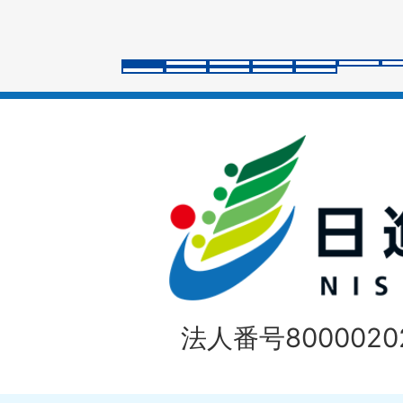
ス
ラ
イ
ド
法人番号80000202