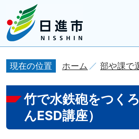
ホーム
部や課で
現在の位置
竹で水鉄砲をつく
んESD講座）