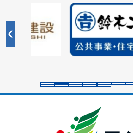
2
枚
目
の
ス
ラ
イ
ド