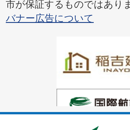
市が保証するものではあり
バナー広告について
1
枚
目
の
1
ス
枚
ラ
目
イ