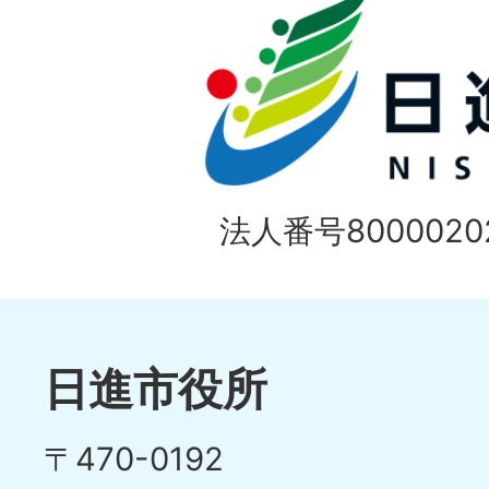
の
ド
1
ス
枚
ラ
目
イ
の
法人番号80000202
ド
1
ス
枚
ラ
目
イ
日進市役所
の
ド
〒470-0192
ス