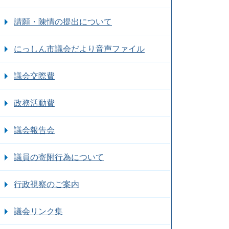
請願・陳情の提出について
にっしん市議会だより音声ファイル
議会交際費
政務活動費
議会報告会
議員の寄附行為について
行政視察のご案内
議会リンク集