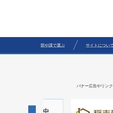
部や課で選ぶ
サイトについ
バナー広告やリンク
1
1
3
枚