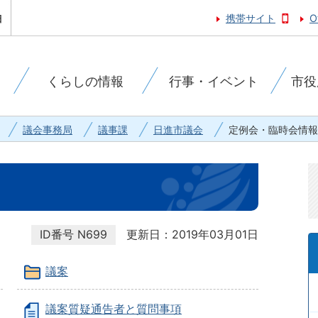
携帯サイト
O
くらしの情報
行事・イベント
市役
議会事務局
議事課
日進市議会
定例会・臨時会情報
ID番号
N699
更新日：2019年03月01日
議案
議案質疑通告者と質問事項