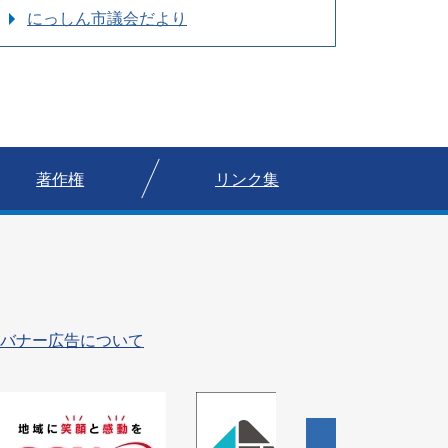
にっしん市議会だより
著作権
リンク集
バナー広告について
4
枚