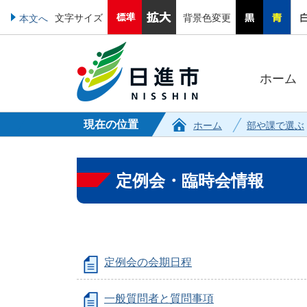
文字サイズ
背景色変更
本文へ
ホーム
現在の位置
ホーム
部や課で選ぶ
定例会・臨時会情報
定例会の会期日程
一般質問者と質問事項