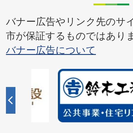
バナー広告やリンク先のサ
市が保証するものではあり
バナー広告について
2
枚
目
の
ス