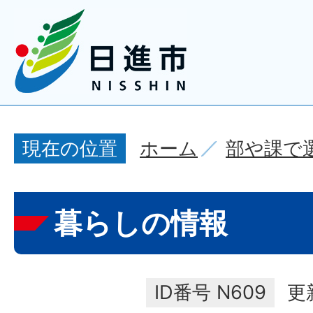
ホーム
部や課で
現在の位置
暮らしの情報
ID番号
N609
更