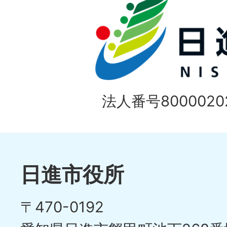
の
ド
1
ス
枚
ラ
目
イ
の
法人番号80000202
ド
1
ス
枚
ラ
目
イ
日進市役所
の
ド
〒470-0192
ス