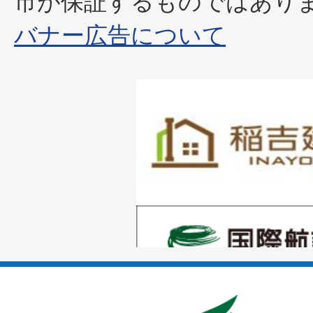
市が保証するものではあり
バナー広告について
1
枚
目
の
1
ス
枚
ラ
目
イ