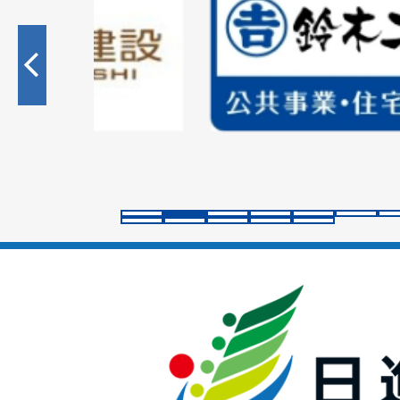
枚
目
の
ス
ラ
イ
ド