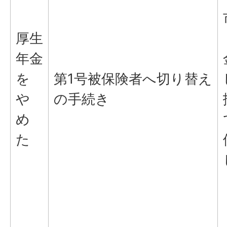
厚生
年金
を
第1号被保険者へ切り替え
や
の手続き
め
た