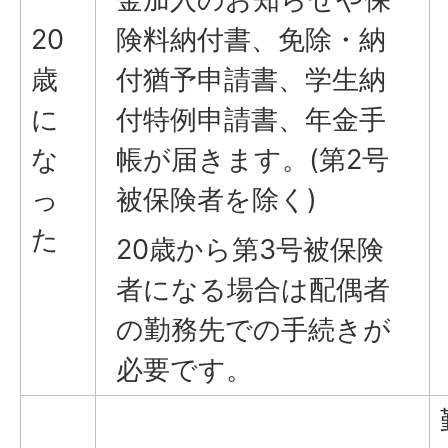
20
険料納付書、免除・納
歳
付猶予申請書、学生納
に
付特例申請書、年金手
な
帳が届きます。(第2号
っ
被保険者を除く)
た
20歳から第3号被保険
者になる場合は配偶者
の勤務先での手続きが
必要です。