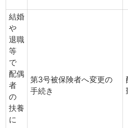
結婚
や
退職
等
で
配偶
第3号被保険者へ変更の
者
手続き
の
扶養
に