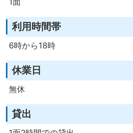
1面
利用時間帯
6時から18時
休業日
無休
貸出
1面2時間での貸出