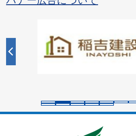
2
枚
目
の
ス
ラ
イ
ド