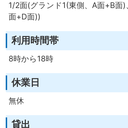
1/2面(グランド1(東側、A面+B面
面+D面))
利用時間帯
8時から18時
休業日
無休
貸出