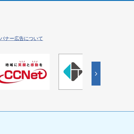
バナー広告について
4
枚
目
の
ス
ラ
イ
ド