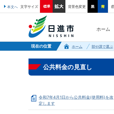
文字サイズ
背景色変更
本文へ
ホーム
現在の位置
ホーム
部や課で選ぶ
公共料金の見直し
令和7年4月1日から公共料金(使用料)を改
定します