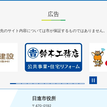
広告
先のサイト内容については市が保証するものではありません。
2
3
枚
枚
目
目
の
の
ス
ス
ラ
ラ
イ
イ
ド
ド
日進市役所
〒470-0192