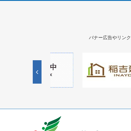
バナー広告やリンク
1
1
3
枚
枚
目
目
の
の
ス
ス
ラ
ラ
イ
イ
ド
ド