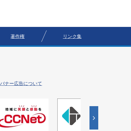
著作権
リンク集
バナー広告について
4
5
枚
枚
目
目
の
の
ス
ス