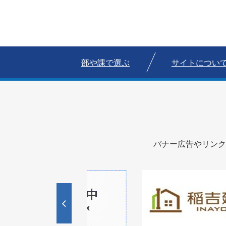
部や課で選ぶ
サイトについ
バナー広告やリンク
1
2
枚
枚
目
目
の
の
ス
ス