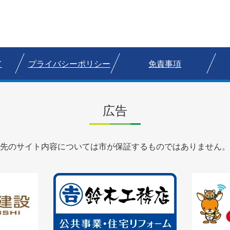
て
プライバシーポリシー
免責事項
広告
先のサイト内容については市が保証するものではありません。
3
枚
目
の
ス