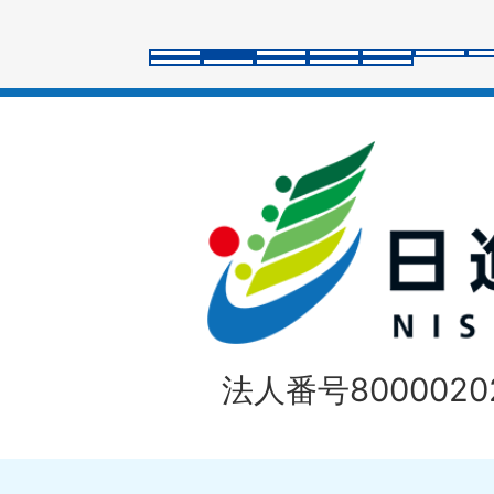
ラ
イ
ド
法人番号80000202