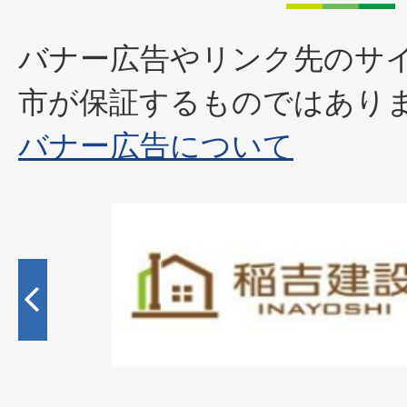
バナー広告やリンク先のサ
市が保証するものではあり
バナー広告について
2
枚
目
の
ス