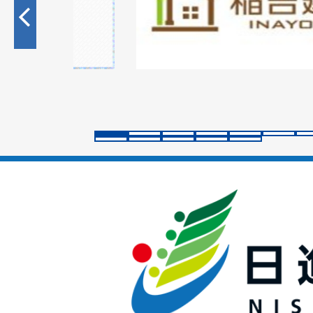
目
の
ス
ラ
イ
ド