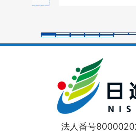
の
ス
ラ
イ
ド
法人番号80000202