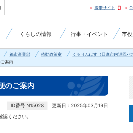
携帯サイト
O
くらしの情報
行事・イベント
市役
都市産業部
移動政策室
くるりんばす（日進市内巡回バ
のご案内
便のご案内
ID番号
N15028
更新日：2025年03月19日
確認ください。