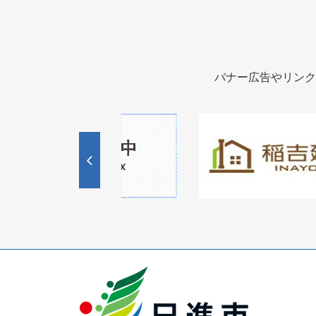
バナー広告やリンク
1
1
3
枚
枚
目
目
の
の
ス
ス
ラ
ラ
イ
イ
ド
ド