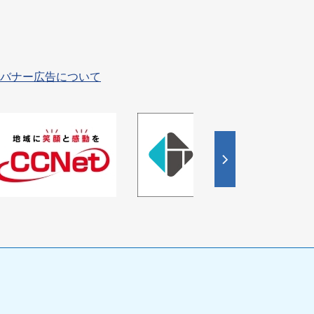
バナー広告について
4
枚
目
の
ス
ラ
イ
ド