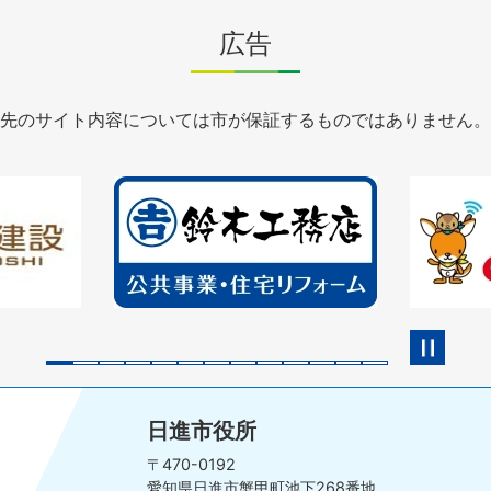
広告
先のサイト内容については市が保証するものではありません。
2
3
枚
枚
目
目
の
の
ス
ス
ラ
ラ
イ
イ
ド
ド
日進市役所
〒470-0192
愛知県日進市蟹甲町池下268番地