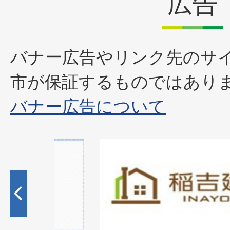
広告
バナー広告やリンク先のサ
市が保証するものではあり
バナー広告について
1
枚
目
の