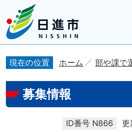
ホーム
部や課で
現在の位置
募集情報
ID番号
N866
更