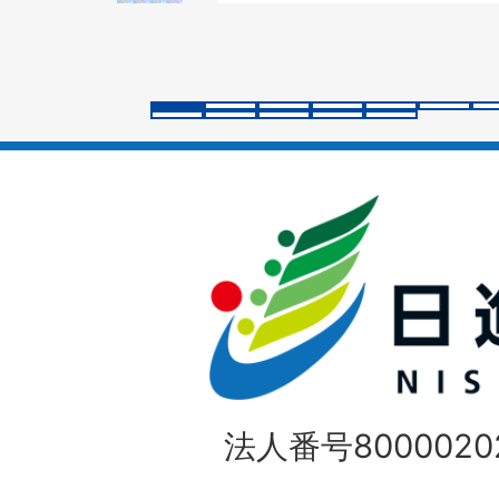
ス
ラ
イ
ド
法人番号80000202