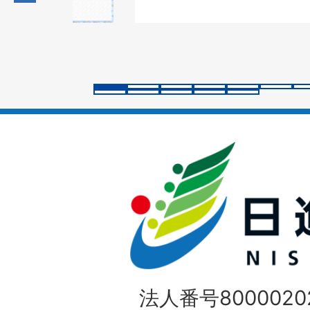
の
ス
ラ
イ
ド
法人番号80000202