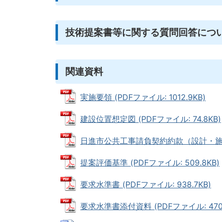
技術提案書等に関する質問回答につ
関連資料
実施要領 (PDFファイル: 1012.9KB)
建設位置想定図 (PDFファイル: 74.8KB)
日進市公共工事請負契約約款（設計・施工一括）
提案評価基準 (PDFファイル: 509.8KB)
要求水準書 (PDFファイル: 938.7KB)
要求水準書添付資料 (PDFファイル: 470.