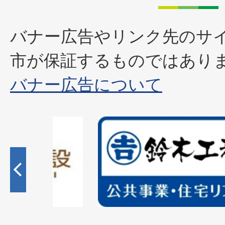
バナー広告やリンク先のサ
市が保証するものではあり
バナー広告について
2
枚
目
の
ス