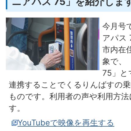
ニアパス 75」を紹介しま
今月号
アパス
市内在
象で、
75」
連携することでくるりんばすの乗
ものです。利用者の声や利用方法
す。
YouTubeで映像を再生する