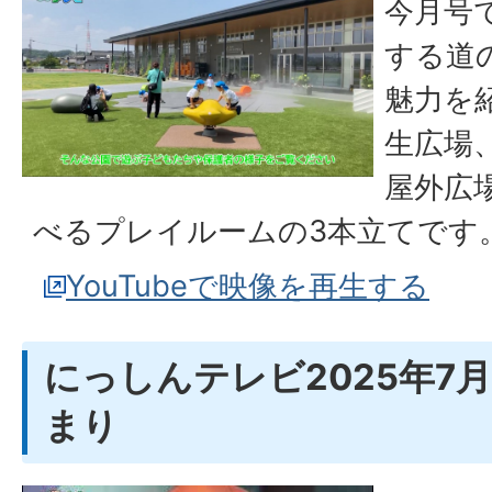
今月号
する道
魅力を
生広場
屋外広
べるプレイルームの3本立てです
YouTubeで映像を再生する
にっしんテレビ2025年7
まり