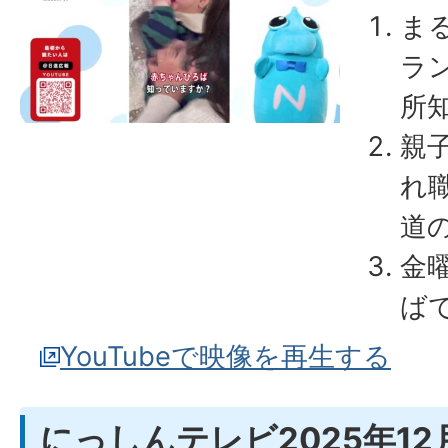
ま
ラ
所
親
れ
道
金
ば
YouTubeで映像を再生する
にっしんテレビ2025年12