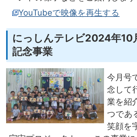
YouTubeで映像を再生する
にっしんテレビ2024年10
記念事業
今月号
念して
業を紹
つであ
笑顔を