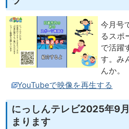
ツ
今月号
るスポ
で活躍
す。み
んか。
YouTubeで映像を再生する
にっしんテレビ2025年9
まります