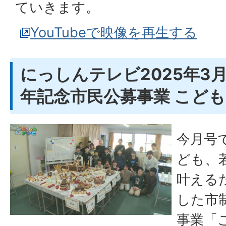
ていきます。
YouTubeで映像を再生する
にっしんテレビ2025年3月
年記念市民公募事業 こど
今月号
ども、
叶える
した市
事業「