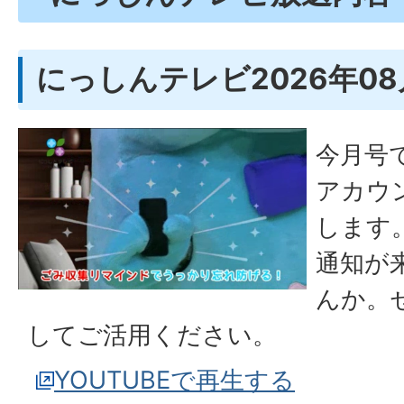
にっしんテレビ2026年0
今月号で
アカウ
します。
通知が
んか。
してご活用ください。
YOUTUBEで再生する