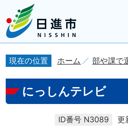
ホーム
部や課で
現在の位置
にっしんテレビ
ID番号
N3089
更