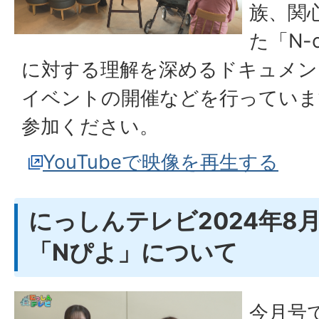
族、関
た「N-
に対する理解を深めるドキュメン
イベントの開催などを行っていま
参加ください。
YouTubeで映像を再生する
にっしんテレビ2024年8
「Nぴよ」について
今月号