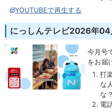
YOUTUBEで再生する
にっしんテレビ2026年0
今月号
をお届
打
な
な
電