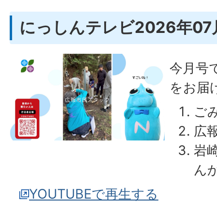
にっしんテレビ2026年07
今月号
をお届
ご
広
岩
ん
YOUTUBEで再生する