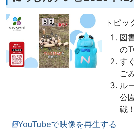
トピッ
図
のT
す
ご
ル
公
戦
YouTubeで映像を再生する