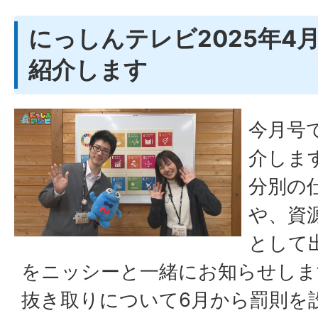
にっしんテレビ2025年4
紹介します
今月号
介しま
分別の
や、資
として
をニッシーと一緒にお知らせしま
抜き取りについて6月から罰則を