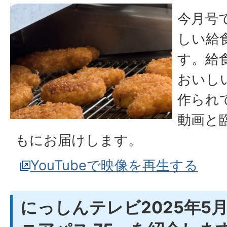
今月号
しい給
す。給
おいし
作られ
動画と
もにお届けします。
YouTubeで映像を再生する
にっしんテレビ2025年5