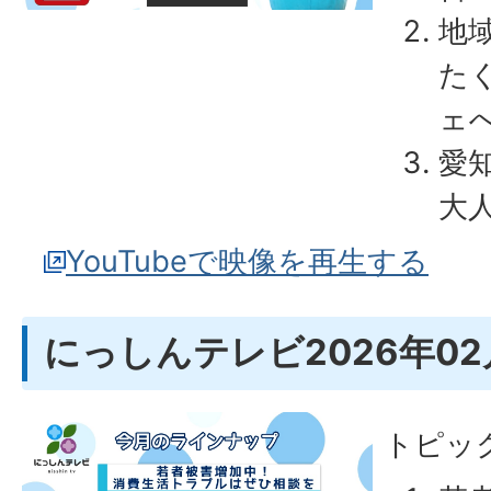
地
た
ェ
愛
大
YouTubeで映像を再生する
にっしんテレビ2026年02
トピッ