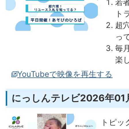
若
ト
超
っ
毎
楽
YouTubeで映像を再生する
にっしんテレビ2026年01
トピッ