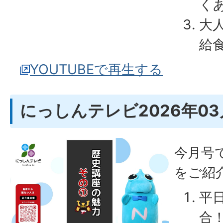
く
大
給
YOUTUBEで再生する
にっしんテレビ2026年0
今月号
をご紹
平
合