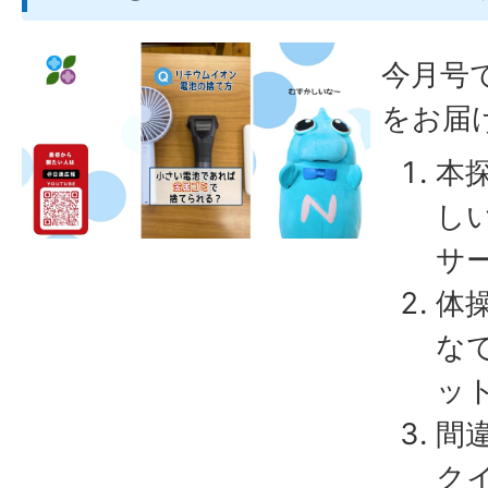
今月号
をお届
本
し
サ
体
な
ッ
間
ク