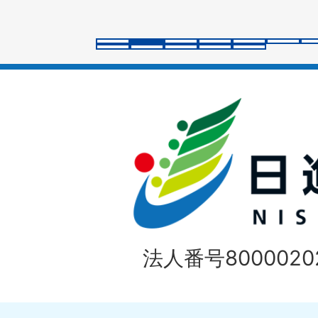
ス
ラ
イ
ド
法人番号80000202