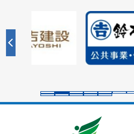
2
枚
目
の
ス
ラ
イ
ド