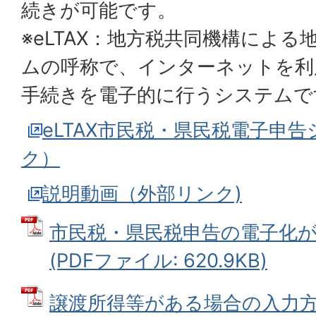
続きが可能です。
※eLTAX：地方税共同機構によ
ムの呼称で、インターネットを利
手続きを電子的に行うシステムで
eLTAX市民税・県民税電子申
ク）
説明動画（外部リンク)
市民税・県民税申告の電子化
(PDFファイル: 620.9KB)
譲渡所得等がある場合の入力方法