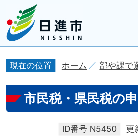
ホーム
部や課で
現在の位置
市民税・県民税の
ID番号
N5450
更