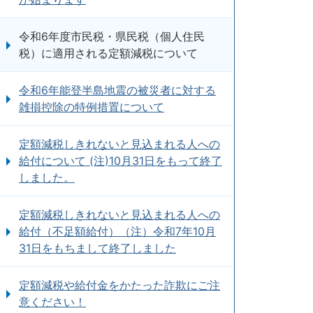
令和6年度市民税・県民税（個人住民
税）に適用される定額減税について
令和6年能登半島地震の被災者に対する
雑損控除の特例措置について
定額減税しきれないと見込まれる人への
給付について (注)10月31日をもって終了
しました。
定額減税しきれないと見込まれる人への
給付（不足額給付）（注）令和7年10月
31日をもちまして終了しました
定額減税や給付金をかたった詐欺にご注
意ください！