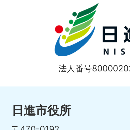
目
イ
の
ド
1
ス
枚
ラ
目
イ
の
法人番号80000202
ド
1
ス
枚
ラ
目
イ
日進市役所
の
ド
〒470-0192