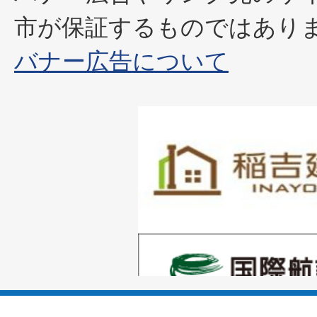
市が保証するものではあり
バナー広告について
1
枚
目
の
1
ス
枚
ラ