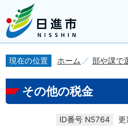
ホーム
部や課で
現在の位置
その他の税金
ID番号
N5764
更