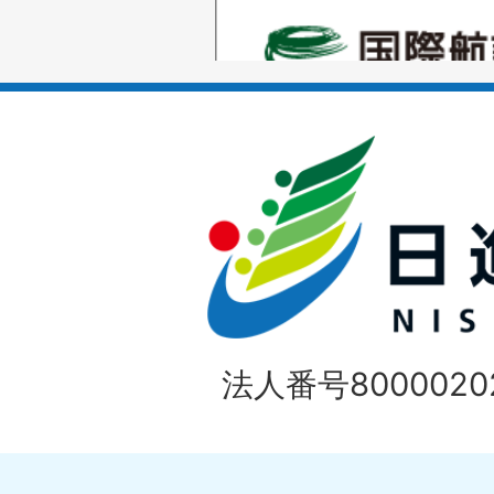
1
ス
枚
ラ
目
イ
の
ド
1
ス
枚
ラ
目
イ
の
法人番号80000202
ド
1
ス
枚
ラ