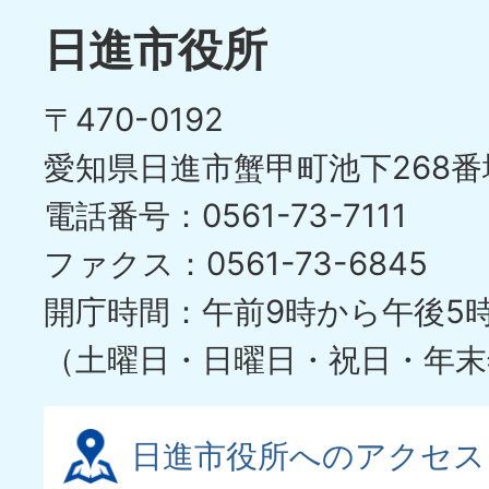
目
イ
日進市役所
の
ド
〒470-0192
ス
愛知県日進市蟹甲町池下268番
ラ
電話番号：0561-73-7111
イ
ファクス：0561-73-6845
ド
開庁時間：午前9時から午後5
（土曜日・日曜日・祝日・年末
日進市役所へのアクセス