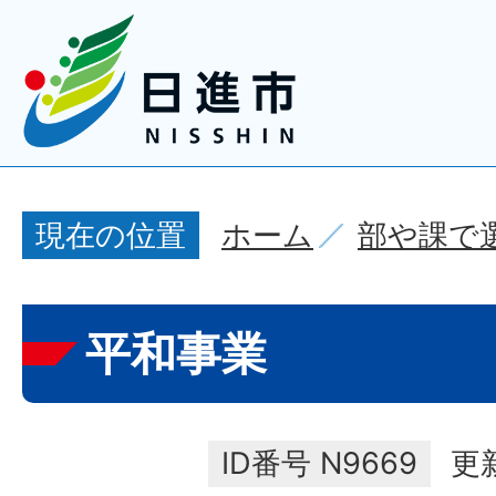
ホーム
部や課で
現在の位置
平和事業
ID番号
N9669
更