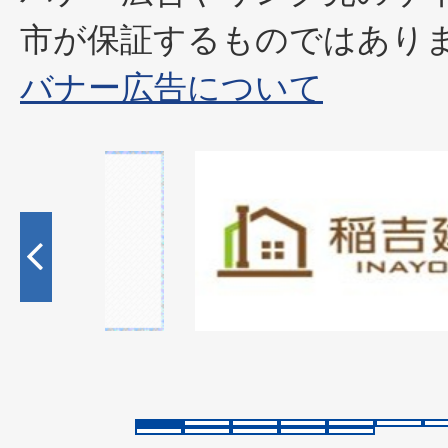
市が保証するものではあり
バナー広告について
1
枚
目
の
ス
ラ