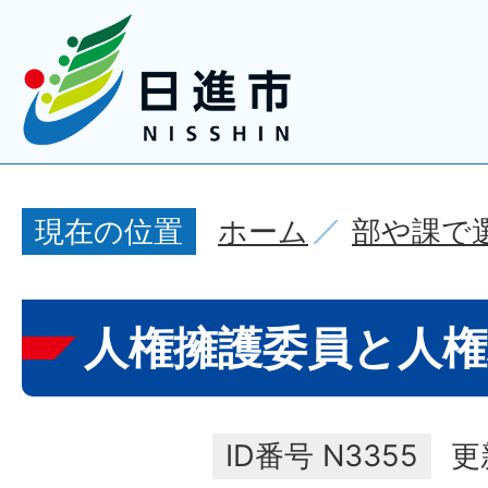
ホーム
部や課で
現在の位置
人権擁護委員と人権
ID番号
N3355
更