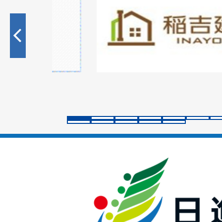
枚
目
の
ス
ラ
イ
ド