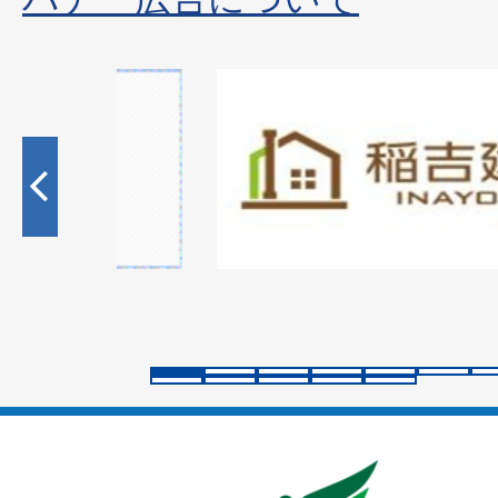
1
枚
目
の
ス
ラ
イ
ド