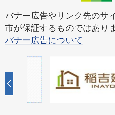
バナー広告やリンク先のサ
市が保証するものではあり
バナー広告について
1
枚
目
の
ス