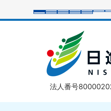
ラ
イ
ド
法人番号80000202