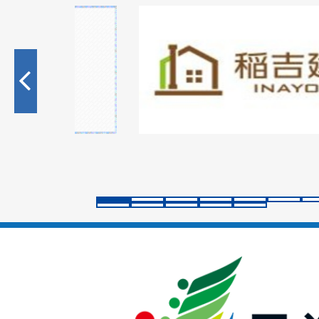
2
枚
枚
目
目
の
の
ス
ス
ラ
ラ
イ
イ
ド
ド