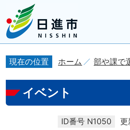
ホーム
部や課で
現在の位置
イベント
ID番号
N1050
更