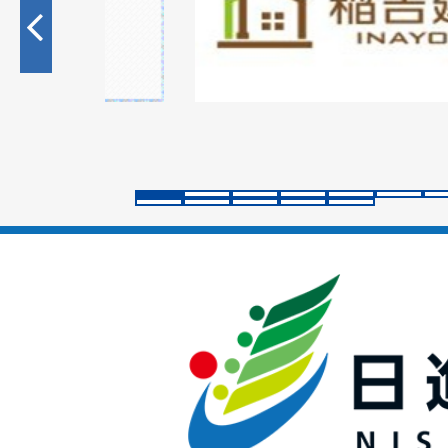
目
の
ス
ラ
イ
ド