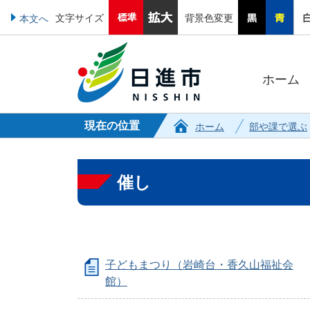
文字サイズ
背景色変更
本文へ
ホーム
現在の位置
ホーム
部や課で選ぶ
催し
子どもまつり（岩崎台・香久山福祉会
館）