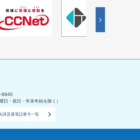
4
枚
目
の
ス
ラ
イ
ド
-6845
曜日・祝日・年末年始を除く）
各課直通電話番号一覧