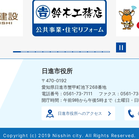
2
3
枚
枚
目
目
の
の
ス
ス
ラ
ラ
イ
イ
ド
ド
日進市役所
〒470-0192
愛知県日進市蟹甲町池下268番地
電話番号：0561-73-7111
ファクス：0561-73
開庁時間：午前9時から午後5時まで
（土曜日・日
日進市役所へのアクセス
Copyright (c) 2019 Nisshin city. All Rights Reserved.