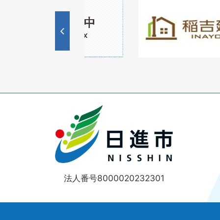
1
1
3
枚
枚
目
目
の
の
ス
ス
ラ
ラ
イ
イ
ド
ド
法人番号8000020232301