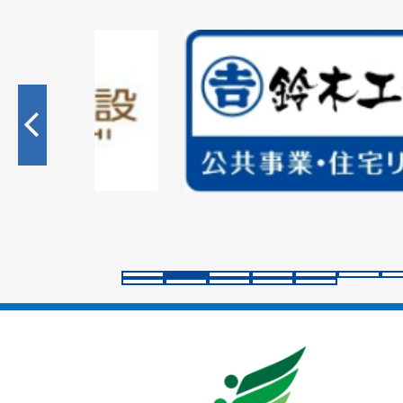
2
枚
目
の
ス
ラ
イ
ド