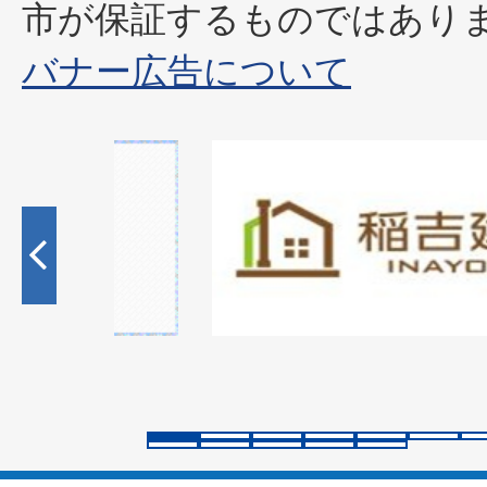
市が保証するものではあり
バナー広告について
1
枚
目
の
ス
ラ
イ