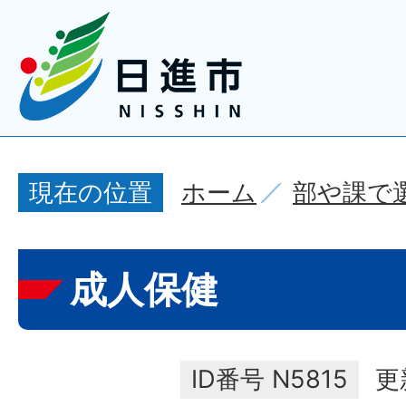
ホーム
部や課で
現在の位置
成人保健
ID番号
N5815
更