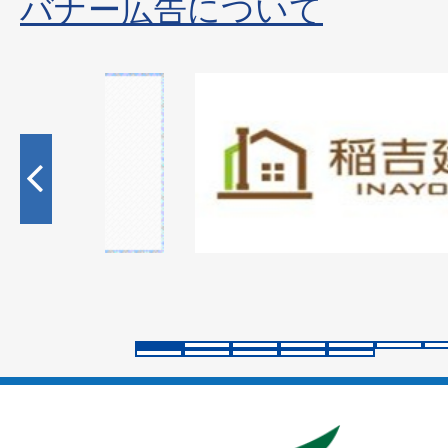
バナー広告について
2
枚
目
の
ス
ラ
イ
ド