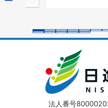
の
ス
ラ
イ
ド
法人番号80000202