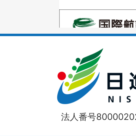
の
1
ス
枚
ラ
目
イ
の
ド
1
ス
枚
ラ
目
イ
の
法人番号80000202
ド
1
ス