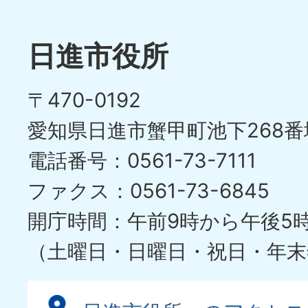
枚
ラ
目
イ
日進市役所
の
ド
〒470-0192
ス
愛知県日進市蟹甲町池下268番
ラ
電話番号：0561-73-7111
イ
ファクス：0561-73-6845
ド
開庁時間：午前9時から午後5
（土曜日・日曜日・祝日・年末