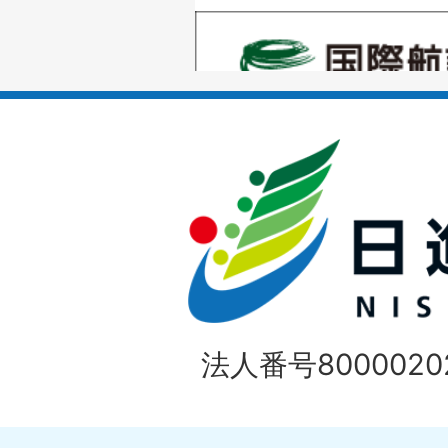
1
ス
枚
ラ
目
イ
の
ド
1
ス
枚
ラ
目
イ
の
法人番号80000202
ド
1
ス
枚