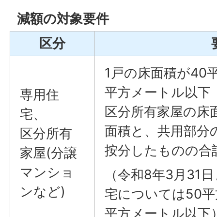
減額の対象要件
区分
1戸の床面積が40
平方メートル以下
専用住
区分所有家屋の床
宅、
面積と、共用部分
区分所有
按分したものの合
家屋(分譲
マンショ
（令和8年3月31
ンなど)
宅については50平
平方メートル以下