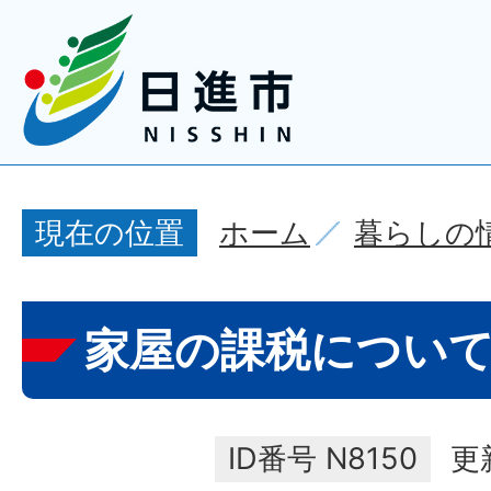
ホーム
暮らしの
現在の位置
家屋の課税につい
ID番号
N8150
更