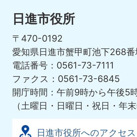
ラ
目
イ
日進市役所
の
ド
〒470-0192
ス
愛知県日進市蟹甲町池下268番
ラ
電話番号：0561-73-7111
イ
ファクス：0561-73-6845
ド
開庁時間：午前9時から午後5
（土曜日・日曜日・祝日・年末
日進市役所へのアクセス