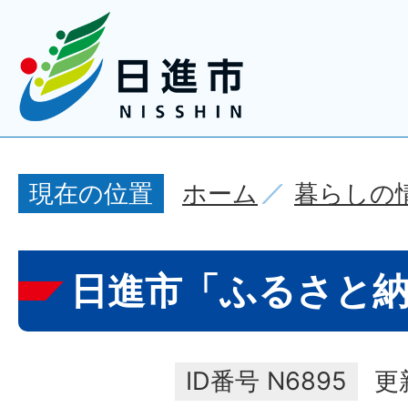
ホーム
暮らしの
現在の位置
日進市「ふるさと
ID番号
N6895
更