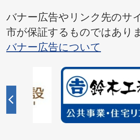
バナー広告やリンク先のサ
市が保証するものではあり
バナー広告について
2
枚
目
の
ス