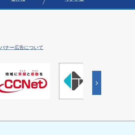
バナー広告について
4
枚
目
の
ス
ラ
イ
ド