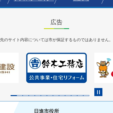
広告
先のサイト内容については市が保証するものではありません。
2
3
枚
枚
目
目
の
の
ス
ス
ラ
ラ
イ
イ
ド
ド
日進市役所