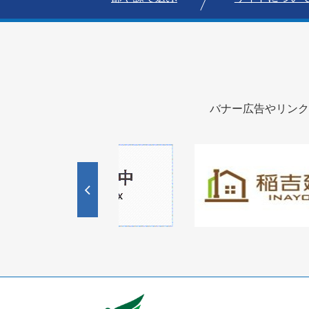
バナー広告やリンク
1
1
3
枚
枚
目
目
の
の
ス
ス
ラ
ラ
イ
イ
ド
ド