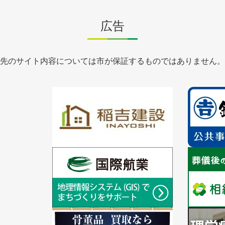
広告
先のサイト内容については市が保証するものではありません。
1
1
枚
枚
目
目
の
の
ス
ス
ラ
1
ラ
1
イ
枚
イ
枚
ド
目
ド
目
の
の
ス
ス
ラ
1
ラ
1