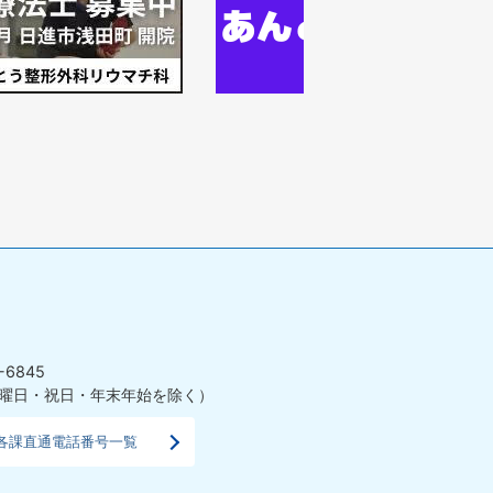
イ
枚
ド
目
の
ス
ラ
イ
ド
-6845
曜日・祝日・年末年始を除く）
各課直通電話番号一覧