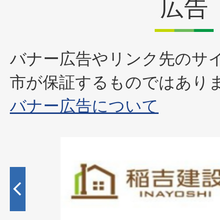
広告
バナー広告やリンク先のサ
市が保証するものではあり
バナー広告について
2
枚
目
の