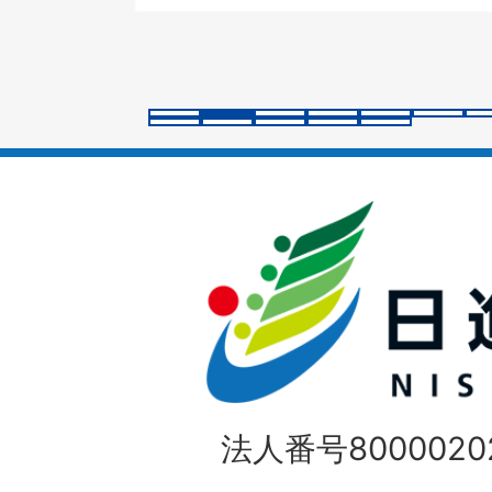
ス
ラ
イ
ド
法人番号80000202