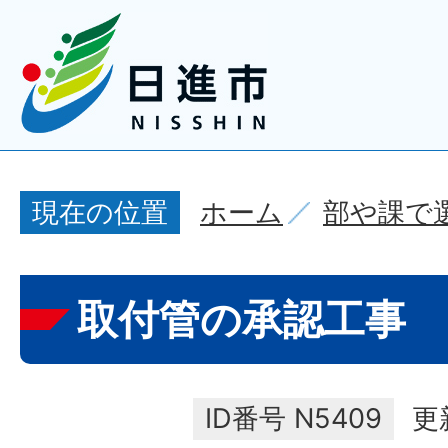
ホーム
部や課で
現在の位置
取付管の承認工事
ID番号
N5409
更