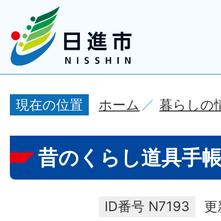
ホーム
暮らしの
現在の位置
昔のくらし道具手
ID番号
N7193
更