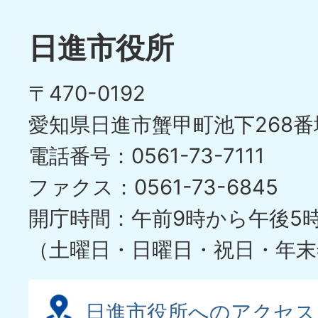
枚
ラ
目
イ
日進市役所
の
ド
〒470-0192
ス
愛知県日進市蟹甲町池下268番
ラ
電話番号：0561-73-7111
イ
ファクス：0561-73-6845
ド
開庁時間：午前9時から午後5
（土曜日・日曜日・祝日・年末
日進市役所へのアクセス