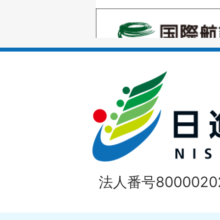
の
1
ス
枚
ラ
目
イ
の
ド
1
ス
枚
ラ
目
イ
の
法人番号80000202
ド
1
ス