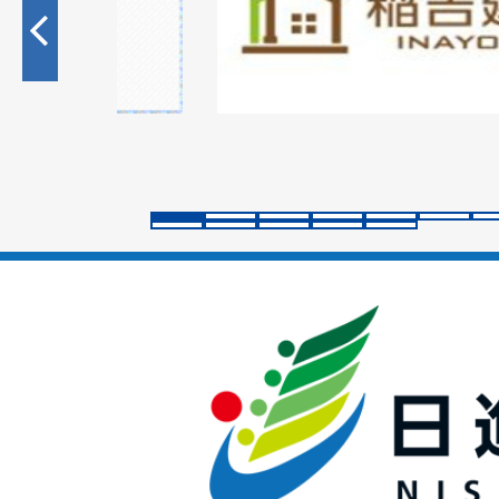
目
の
ス
ラ
イ
ド