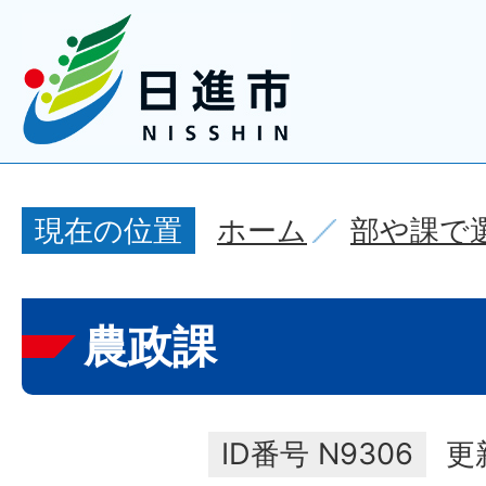
ホーム
部や課で
現在の位置
農政課
ID番号
N9306
更