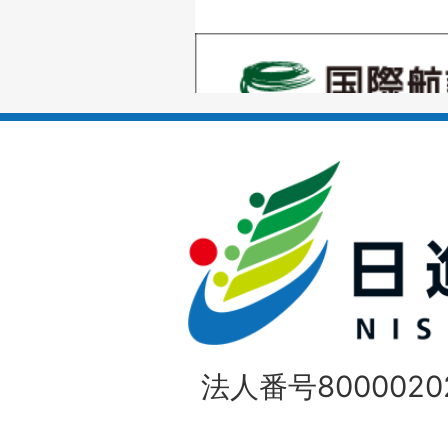
の
1
ス
枚
ラ
目
イ
の
ド
1
ス
枚
ラ
目
イ
の
法人番号80000202
ド
1
ス