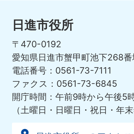
枚
ラ
目
イ
日進市役所
の
ド
〒470-0192
ス
愛知県日進市蟹甲町池下268番
ラ
電話番号：0561-73-7111
イ
ファクス：0561-73-6845
ド
開庁時間：午前9時から午後5
（土曜日・日曜日・祝日・年末