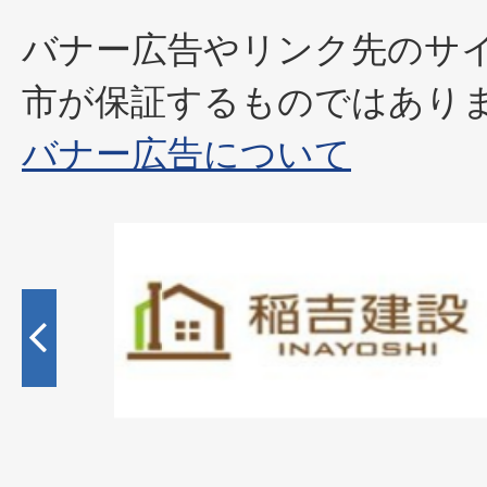
バナー広告やリンク先のサ
市が保証するものではあり
バナー広告について
2
枚
目
の
ス