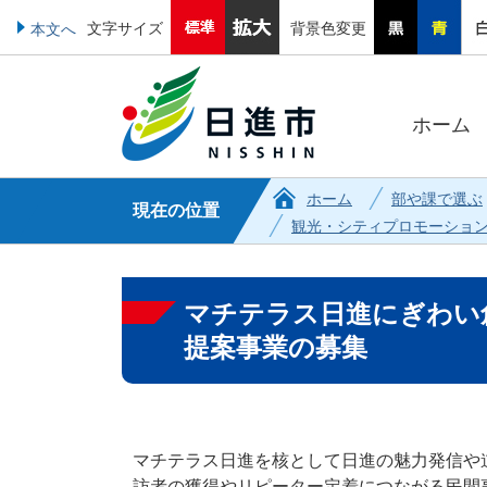
文字サイズ
背景色変更
本文へ
ホーム
ホーム
部や課で選ぶ
現在の位置
観光・シティプロモーショ
マチテラス日進にぎわい
提案事業の募集
マチテラス日進を核として日進の魅力発信や
訪者の獲得やリピーター定着につながる民間