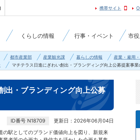
携帯サイト
O
くらしの情報
行事・イベント
市役
都市産業部
産業観光課
暮らしの情報
産業・雇用・
ン
マチテラス日進にぎわい創出・ブランディング向上公募提案事業
創出・ブランディング向上公募
ID番号
N18709
更新日：2026年06月04日
道の駅としてのブランド価値向上を図り、新規来
事業者等の企画力・発信力を活かした企画を募集